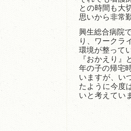
との時間も大
思いから非常
興生総合病院
り、ワークラ
環境が整って
『おかえり』
年の子の帰宅
いますが、い
たように今度
いと考えてい