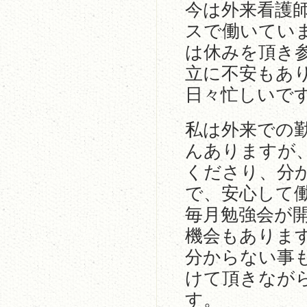
今は外来看護師
スで働いてい
は休みを頂き
立に不安もあ
日々忙しいで
私は外来での
んありますが
くださり、分
で、安心して
毎月勉強会が
機会もありま
分からない事
けて頂きなが
す。